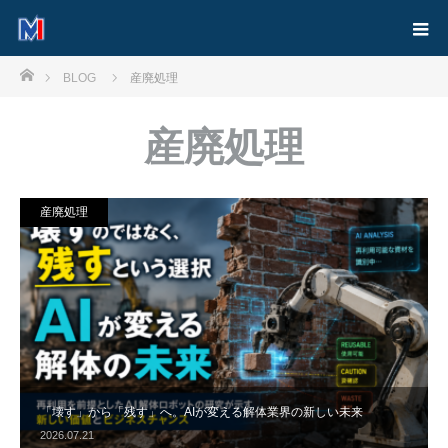
ホーム
BLOG
産廃処理
産廃処理
産廃処理
「壊す」から「残す」へ。AIが変える解体業界の新しい未来
2026.07.21