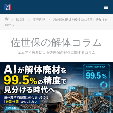
ホーム
BLOG
産廃処理
AIが解体廃材を99.5％の精度で見分ける
時代へ
佐世保の解体コラム
エムアイ興産による佐世保の解体に関するコラム